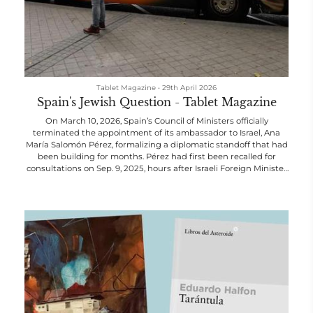
Tablet Magazine
•
29th April 2026
Spain's Jewish Question - Tablet Magazine
On March 10, 2026, Spain’s Council of Ministers officially
terminated the appointment of its ambassador to Israel, Ana
María Salomón Pérez, formalizing a diplomatic standoff that had
been building for months. Pérez had first been recalled for
consultations on Sep. 9, 2025, hours after Israeli Foreign Minister
Gideon Saar accused the Sánchez government of antisemitism,
and had never returned. The permanent recall is the
culmination of a steady deterioration since Oct. 7, 2023, during
which Sánche...