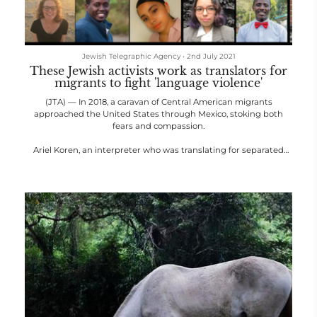
Jewish Telegraphic Agency
•
2nd July 2021
These Jewish activists work as translators for
migrants to fight 'language violence'
(JTA) — In 2018, a caravan of Central American migrants
approached the United States through Mexico, stoking both
fears and compassion.
Ariel Koren, an interpreter who was translating for separated
families near the U.S.-Mexico border at the time, saw a
bureaucracy intent on discouraging immigration by making the
process nearly impossible for non-English speakers. She called it
“language violence.”
The 25-year-old, who was living in Mexico City, had taken time
away from her job working for Goo