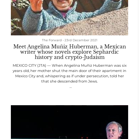
The Forward
•
23rd December 2021
Meet Angelina Muñiz Huberman, a Mexican
writer whose novels explore Sephardic
history and crypto-Judaism
MEXICO CITY (JTA) — When Angelina Muñiz Huberman was six
years old, her mother shut the main door of their apartment in
Mexico City and, whispering as if under persecution, told her
that she descended from Jews.
“She told me that if I ever needed to get recognized by other
fellow Jews,” Huberman said, “I should make the sign of the
Kohanim” — a hand gesture representing an ancient priestly
blessing, made famous in a different context by a certain “Star
Trek” character.
That moment sparked a ke