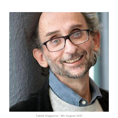
Chilean constitution.
For many Chilean Jews, the choice is clear, if wildly divergent
from the way Jews vote in the United States: Most are backing
the right-wing candidate, José Antonio Kast
Tablet Magazine
•
9th August 2021