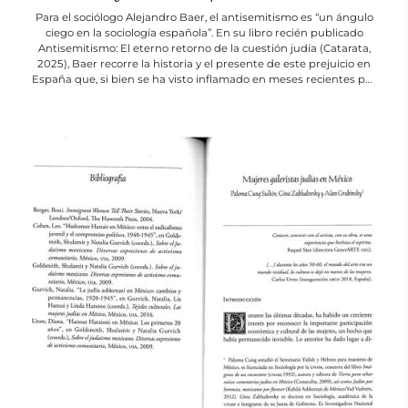
Para el sociólogo Alejandro Baer, el antisemitismo es “un ángulo
ciego en la sociología española”. En su libro recién publicado
Antisemitismo: El eterno retorno de la cuestión judía (Catarata,
2025), Baer recorre la historia y el presente de este prejuicio en
España que, si bien se ha visto inflamado en meses recientes por
el recrudecimiento del conflicto Israel/Palestina, dista de ser
nuevo, y ha sido alimentado desde distintas épocas y signos
políticos.
Baer es investigador en el Instituto...